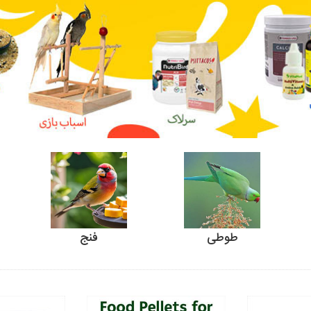
طوطی
فنج