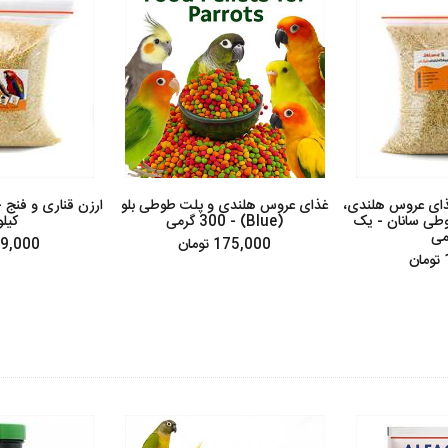
ذای عروس هلندی،
غذای عروس هلندی و پلت طوطی بلو
ارزن قناری و فنج -
طی سانان - یک
(Blue) - 300 گرمی
کیل
می
175,000 تومان
189,000 ت
ن