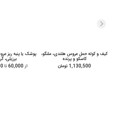
کیف و کوله حمل عروس هلندی، ملنگو،
پوشک یا پنبه ریز ع
کاسکو و پرنده
برزیلی، گ
1,130,500 تومان
از
60,000
تا
85,500 تومان