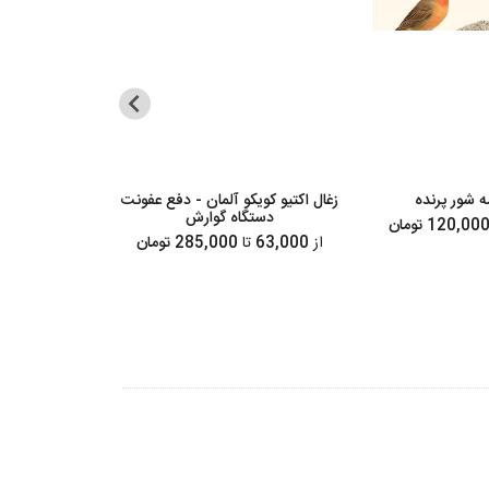
 شور پرنده
زغال اکتیو کویکو آلمان - دفع عفونت
کف 
دستگاه گوارش
از
47,500
از
63,000
تا
285,000 تومان