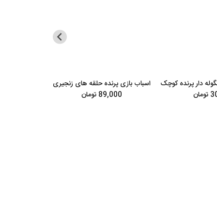
گوله دار پرنده کوچک
اسباب بازی پرنده حلقه های زنجیری
نردبان عروس 
چوبی - 30 
مان
89,000 تومان
89,000