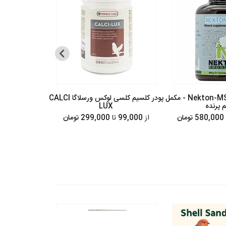
نکتون ام اس آ -Nekton-MSA - مکمل
پودر کلسیم کلسی لوکس ورسلاگا CALCI
 پرنده
LUX
مکمل پرساز
580,000 تومان
از
99,000
تا
299,000 تومان
79,000