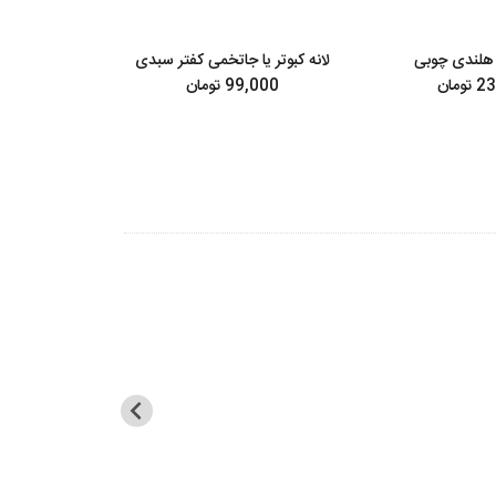
 هلندی چوبی
لانه کبوتر یا جاتخمی کفتر سبدی
حلقه پا قناری 
ورق 24 عد
ومان
99,000 تومان
از
59,000