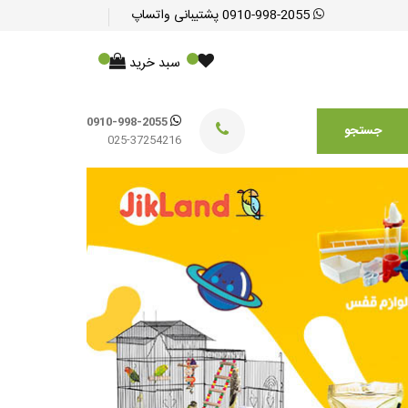
0910-998-2055
پشتیبانی واتساپ
سبد خرید
0910-998-2055
جستجو
025-37254216