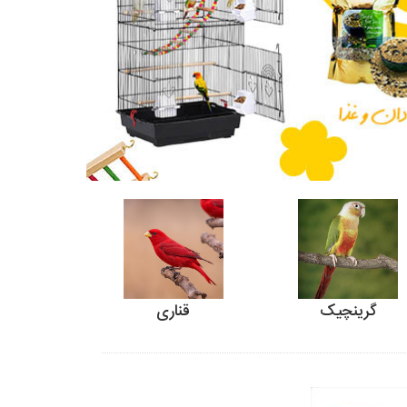
گرینچیک
قناری