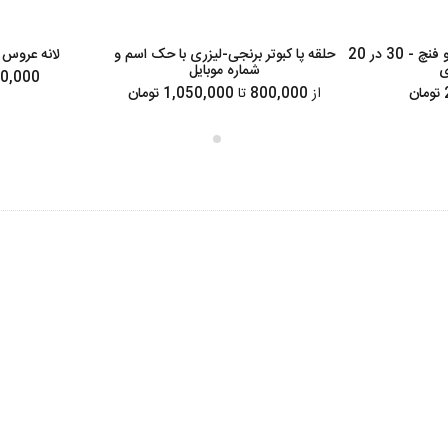
قفس قناری، سهره، و فنچ - 30 در 20
حلقه پا کبوتر برنجی-لیزری با حک اسم و
لانه عروس
ی
شماره موبایل
230,000 ت
ن
از
800,000
تا
1,050,000 تومان