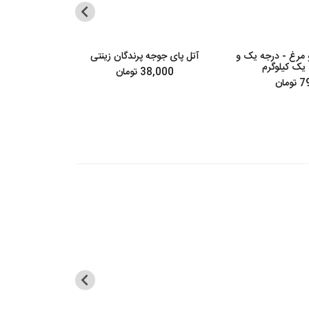
و مرغ - درجه یک و
آتل پای جوجه پرندگان زینتی
مداد رنگی پرندگا
یک کیلوگرم
ب
38,000 تومان
مان
82,500