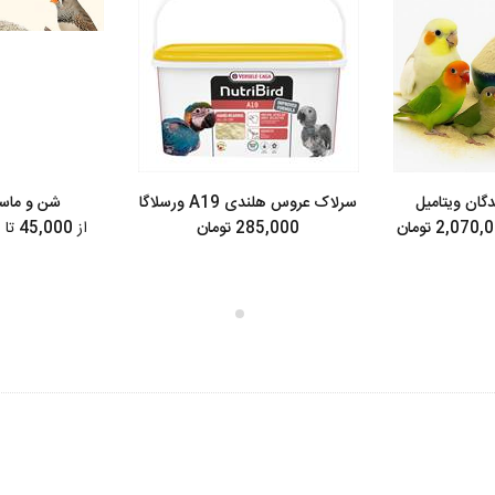
گان ویتامیل
سرلاک عروس هلندی A19 ورسلاگا
شن و ماسه
285,000 تومان
از
45,000
تا
120,000 تومان