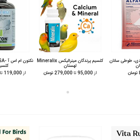
دی، طوطی سانان
کلسیم پرندگان مینرالیکس Mineralix
ان
لهستان
کلسیم
ن
از
95,000
تا
279,000 تومان
از
119,000
تا