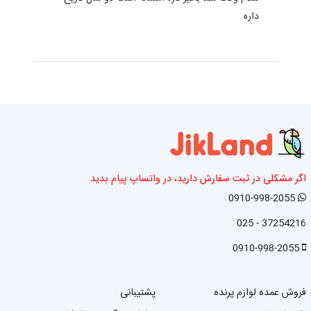
داره
اگر مشکلی در ثبت سفارش دارید، در واتساپ پیام بدید
0910-998-2055
37254216 - 025
0910-998-2055
فروش عمده لوازم پرنده
پشتیبانی