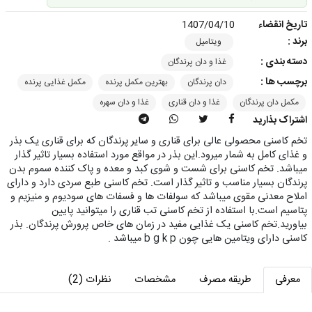
تاریخ انقضاء
1407/04/10
برند :
ویتامیل
دسته بندی :
غذا و دان پرندگان
برچسب ها :
دان پرندگان
بهترین مکمل پرنده
مکمل غذایی پرنده
مکمل دان پرندگان
غذا و دان قناری
غذا و دان سهره
اشتراک بذارید
تخم کاسنی محصولی عالی برای قناری و سایر پرندگان که برای قناری یک بذر
و غذای کامل به شمار میرود.این بذر در مواقع مورد استفاده بسیار تاثیر گذار
میباشد. تخم کاسنی برای شست و شوی کبد و معده و پاک کننده سموم بدن
پرندگان بسیار مناسب و تاثیر گذار است. تخم کاسنی طبع سردی دارد و دارای
املاح معدنی مقوی میباشد که سولفات ها و فسفات های سودیوم و منیزیم و
پتاسیم است.با استفاده از تخم کاسنی تب قناری را میتوانید پایین
بیاورید.تخم کاسنی یک غذایی مفید در زمان های خاص پرورش پرندگان. بذر
کاسنی دارای ویتامین هایی چون b g k p میباشد .
معرفی
طریقه مصرف
مشخصات
نظرات (2)