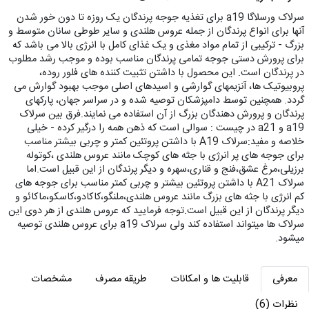
سرلاک ورسلاگا a19 برای تغذیه جوجه پرندگان یک روزه تا دون خور شدن
آنها برای انواع پرندگان از جمله عروس هلندی و سایر طوطی سانان متوسط و
بزرگ - ترکیبی از تمام مواد مغذی و یک غذای کامل با انرژی بالا می باشد که
برای پرورش دستی جوجه تمامی پرندگان مناسب بوده و موجب رشد مطلوب
در پرندگان است. این محصول با داشتن تثبیت کننده های فلور روده،
پروبیوتیک ها، آنزیمهای گوارشی و اسیدهای اصلی موجب بهبود گوارش می
گردد. همچنین توسط دامپزشکان توصیه شده و در سراسر جهان، پارکهای
پرندگان و پرورش دهندگان بزرگ از آن استفاده می نمایند.فرق بین سرلاک
a19 و a21 در چیست : سوالی است که ذهن همه را درگیر کرده - خیلی
خلاصه و مفید:سرلاک A19 با داشتن پروتئین کمتر و چربی بیشتر مناسب
برای جوجه های پر انرژی با جثه های کوچک مانند عروس هلندی ،کوتوله
برزیلی،مرغ عشق،فنج و قناری،سهره و دیگر پرندگان از این قبیل است.اما
سرلاک A21 با داشتن پروتئین بیشتر و چربی کمتر مناسب برای جوجه های
کم انرژی با جثه های بزرگ مانند عروس هلندی،ملنگو،کاکادو،کاسکو،ماکائو و
دیگر پرندگان از این قبیل است.توجه فرمایید که عروس هلندی از هر دوی این
سرلاک ها میتواند استفاده کند ولی سرلاک a19 برای عروس هلندی توصیه
میشود.
معرفی
قابلیت ها و امکانات
طریقه مصرف
مشخصات
نظرات (6)