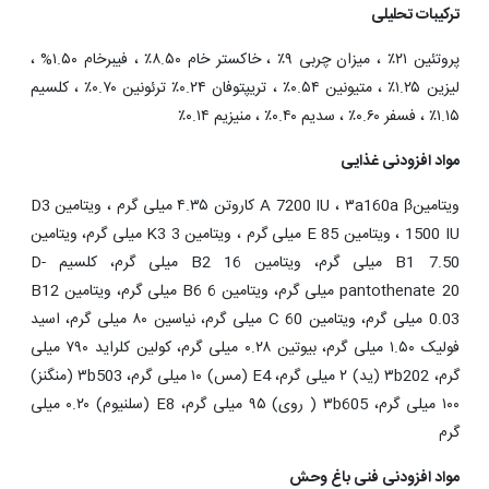
ترکیبات تحلیلی
پروتئین ۲۱٪ ، میزان چربی ۹٪ ، خاکستر خام ۸.۵۰٪ ، فیبرخام ۱.۵۰% ،
لیزین ۱.۲۵٪ ، متیونین ۰.۵۴٪ ، تریپتوفان ۰.۲۴٪ ترئونین ۰.۷۰٪ ، کلسیم
۱.۱۵٪ ، فسفر ۰.۶۰٪ ، سدیم ۰.۴۰٪ ، منیزیم ۰.۱۴٪
مواد افزودنی غذایی
ویتامینA 7200 IU ، ۳a160a β کاروتن ۴.۳۵ میلی گرم ، ویتامین D3
1500 IU ، ویتامین E 85 میلی گرم ، ویتامین K3 3 میلی گرم، ویتامین
B1 7.50 میلی گرم، ویتامین B2 16 میلی گرم، کلسیم D-
pantothenate 20 میلی گرم، ویتامین B6 6 میلی گرم، ویتامین B12
0.03 میلی گرم، ویتامین C 60 میلی گرم، نیاسین ۸۰ میلی گرم، اسید
فولیک ۱.۵۰ میلی گرم، بیوتین ۰.۲۸ میلی گرم، کولین کلراید ۷۹۰ میلی
گرم، ۳b202 (ید) ۲ میلی گرم، E4 (مس) ۱۰ میلی گرم، ۳b503 (منگنز)
۱۰۰ میلی گرم، ۳b605 ( روی) ۹۵ میلی گرم، E8 (سلنیوم) ۰.۲۰ میلی
گرم
مواد افزودنی فنی باغ وحش