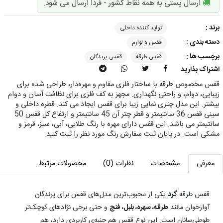
ارسال پستی به همه نقاط کشور - فردا ارسال می شود.
برند :
تولید کننده داخلی
دسته بندی :
قفس و لوازم
برچسب ها :
قفس طرقه
قفس پرندگان
اشتراک بذارید
قفس مخصوص طرقه با ساختار فلزی مقاوم و مهره‌دار، طراحی شده برای
زیبایی، دوام، و راحتی نگهداری. مجهز به کف فلزی برای نظافت آسان و دوام
بیشتر. این مدل چتری نمایی زیبا برای قفس ایجاد می کند. قطره داخلی و
سینی قفس 36 سانتیمتر و قطر چتر آن 45 سانتیمتر و ارتفاع کل قفس 50
سانتیمتر می باشد. این قفس دارای مهره با رنگ طلایی، آبی، سبز، قرمز و
مشکی است. در پایان ثبت سفارش رنگ مورد نظر را ثبت کنید.
معرفی
مشخصات
نظرات (0)
محصولات مرتبط
قفس طرقه
گرد
یکی از محبوب‌ترین مدل‌های قفس برای پرندگان
آوازخوان مانند
طرقه، سهره، بلبل، فنچ
و حتی برخی نژادهای کوچک‌تر
طوطی‌سانان است. این نوع قفس هم جنبه‌ی کاربردی دارد، هم