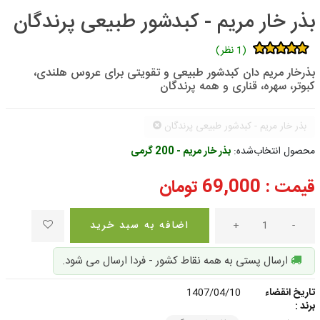
بذر خار مریم - کبدشور طبیعی پرندگان
(1 نظر)
بذرخار مریم دان کبدشور طبیعی و تقویتی برای عروس هلندی،
کبوتر، سهره، قناری و همه پرندگان
بذر خار مریم - کبدشور طبیعی پرندگان
محصول انتخاب‌شده:
بذر خار مریم - 200 گرمی
قیمت :
69,000
تومان
-
+
اضافه به سبد خرید
ارسال پستی به همه نقاط کشور - فردا ارسال می شود.
تاریخ انقضاء
1407/04/10
برند :