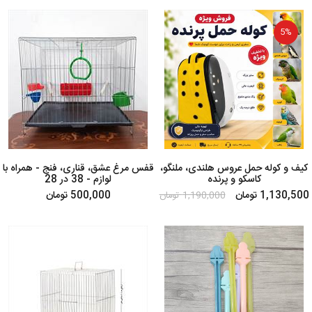
5%
کیف و کوله حمل عروس هلندی، ملنگو،
قفس مرغ عشق، قناری، فنج - همراه با
کاسکو و پرنده
لوازم - 38 در 28
1,130,500 تومان
500,000 تومان
1,190,000 تومان