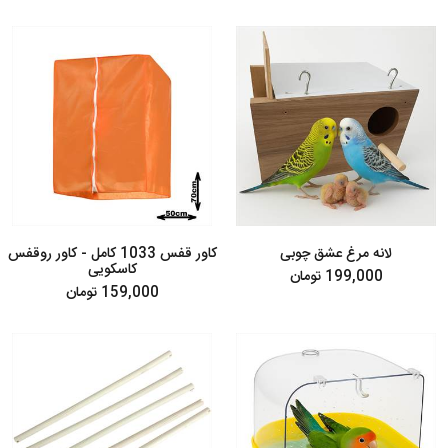
لانه مرغ عشق چوبی
کاور قفس 1033 کامل - کاور روقفس
کاسکویی
199,000 تومان
159,000 تومان