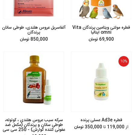
قطره مولتی ویتامین پرندگان Vita
آلفاسریل عروس هلندی، طوطی سانان
omni ایتالیا
پرندگان
69,900 تومان
850,000 تومان
10%
قطره Ad3e عسلی پرنده
سرکه سیب عروس هلندی ، کوتوله،
طوطی سانان و پرندگان (مکمل ضد
از
119,000
تا
350,000 تومان
عفونی کننده گوارش) - 250 سی سی