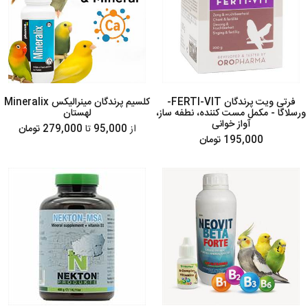
فرتی ویت پرندگان FERTI-VIT-
کلسیم پرندگان مینرالیکس Mineralix
ورسلاگا - مکمل مست کننده، نطفه ساز،
لهستان
آواز خوانی
از
95,000
تا
279,000 تومان
195,000 تومان