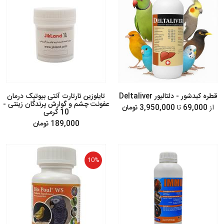
قطره کبدشور - دلتالیور Deltaliver
تایلوزین تارتارت آنتی بیوتیک درمان
عفونت چشم و گوارش پرندگان زینتی -
از
69,000
تا
3,950,000 تومان
10 گرمی
189,000 تومان
10%