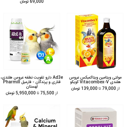
69,000 تومان
مولتی ویتامین ویتاکمبکس عروس
Ad3e دارو تقویت نطفه عروس هلندی،
هلندی Vitacombex-V کویکو
قناری و پرندگان - فارمیل Pharmill
لهستان
از
79,000
تا
139,000 تومان
از
75,500
تا
5,950,000 تومان