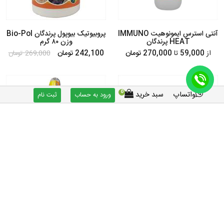
آنتی استرس ایمونوهیت IMMUNO
پروبیوتیک بیوپول پرندگان Bio-Pol
HEAT پرندگان
وزن ۸۰ گرم
از
59,000
تا
270,000 تومان
242,100 تومان
269,000 تومان
10%
0
واتساپ
سبد خرید
ورود به حساب
ثبت نام
داروی جیک مرگ و سینه کاردی پرندگان
گل شور کبوتر - ویتامینه و کلسیم پرنده
- 10 گرمی
65,000 تومان
126,000 تومان
140,000 تومان