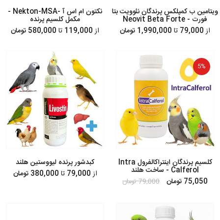
ویتامین ب کمپلکس پرندگان نئوویت بتا
نکتون ام اس آ -Nekton-MSA -
فورت - Neovit Beta Forte
مکمل کلسیم پرنده
از
79,000
تا
1,990,000 تومان
از
119,000
تا
580,000 تومان
5%
کلسیم پرندگان اینتراکالفرول Intra
کبدشور پرنده لیووستین هلند
Calferol - ساخت هلند
از
79,000
تا
380,000 تومان
75,050 تومان
79,000 تومان