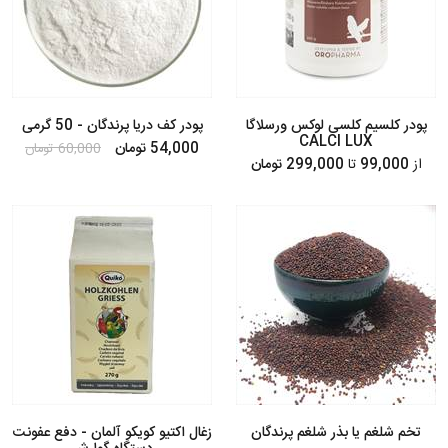
پودر کلسیم کلسی لوکس ورسلاگا
پودر کف دریا پرندگان - 50 گرمی
CALCI LUX
54,000 تومان
60,000 تومان
از
99,000
تا
299,000 تومان
تخم شلغم یا بذر شلغم پرندگان
زغال اکتیو کویکو آلمان - دفع عفونت