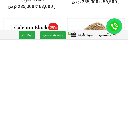
دستگاه گوارش
از
59,500
تا
255,000 تومان
از
63,000
تا
285,000 تومان
38%
0
واتساپ
سبد خرید
ورود به حساب
ثبت نام
شن و ماسه مخلوط پرندگان - مکمل
سنگ کلسیم پرندگان
گوارش
24,180 تومان
39,000 تومان
از
42,000
تا
140,250 تومان