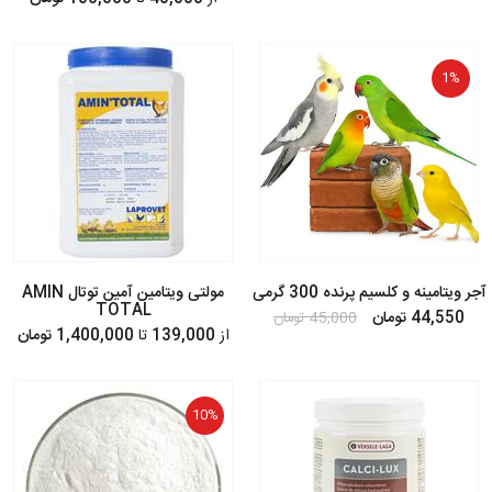
1%
آجر ویتامینه و کلسیم پرنده 300 گرمی
مولتی ویتامین آمین توتال AMIN
TOTAL
44,550 تومان
45,000 تومان
از
139,000
تا
1,400,000 تومان
10%