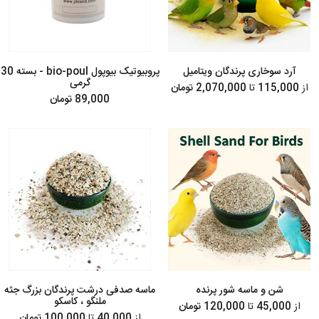
آرد سوخاری پرندگان ویتامیل
پروبیوتیک بیوپول bio-poul - بسته 30
گرمی
از
115,000
تا
2,070,000 تومان
89,000 تومان
شن و ماسه شور پرنده
ماسه صدفی درشت پرندگان بزرگ جثه
ملنگو ، کاسکو
از
45,000
تا
120,000 تومان
از
40,000
تا
100,000 تومان