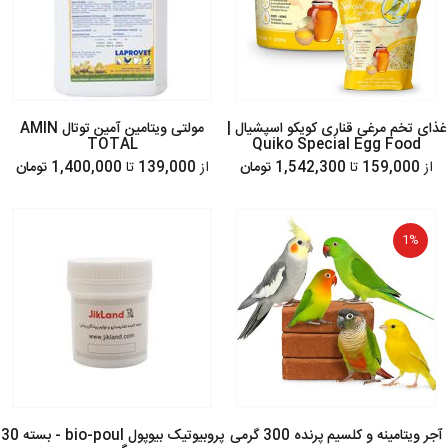
غذای تخم‌ مرغی قناری کویکو اسپشیال |
مولتی ویتامین آمین توتال AMIN
TOTAL
Quiko Special Egg Food
از
159,000
تا
1,542,300 تومان
از
139,000
تا
1,400,000 تومان
1%
آجر ویتامینه و کلسیم پرنده 300 گرمی
پروبیوتیک بیوپول bio-poul - بسته 30