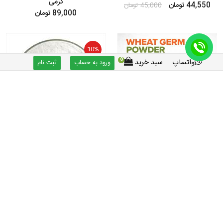
گرمی
44,550 تومان
45,000 تومان
89,000 تومان
10%
0
واتساپ
سبد خرید
ورود به حساب
ثبت نام
پودر جوانه گندم مکمل تقویت جفت
پودر کف دریا پرندگان - 50 گرمی
گیری و پرریزی پرندگان
54,000 تومان
60,000 تومان
از
80,000
تا
304,000 تومان