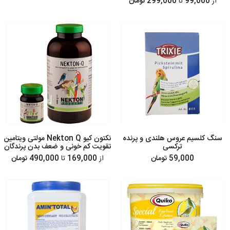
از
99,000
تا
299,000 تومان
سنگ کلسیم عروس هلندی و پرنده
نکتون کیو Nekton Q مولتی ویتامین
ترکسی
تقویت کم خونی و ضعف بدن پرندگان
59,000 تومان
از
169,000
تا
490,000 تومان