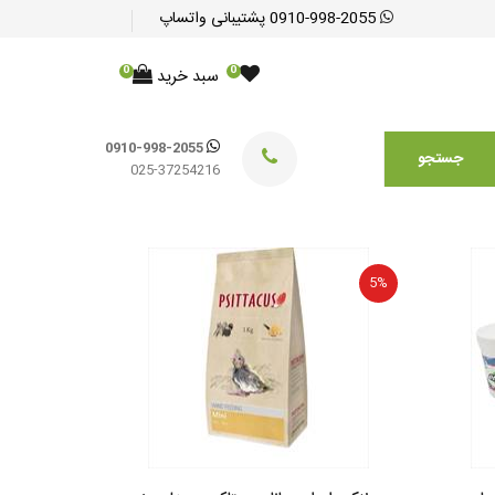
0910-998-2055
پشتیبانی واتساپ
0
0
سبد خرید
0910-998-2055
جستجو
025-37254216
5%