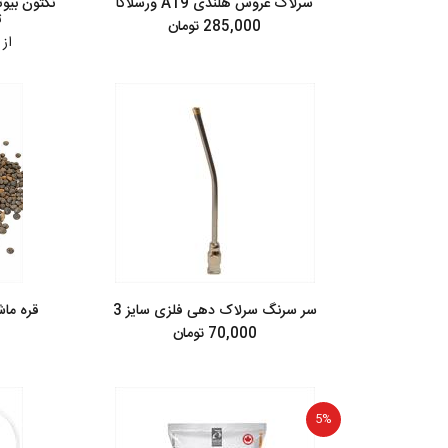
سرلاک عروس هلندی A19 ورسلاگا
ت
285,000 تومان
از
95,000
سر سرنگ سرلاک دهی فلزی سایز 3
قره ماش
70,000 تومان
5%