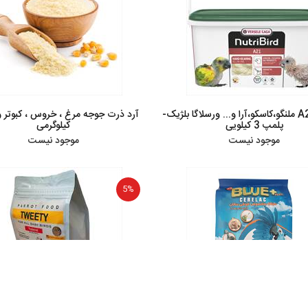
سرلاک A21 ملنگو،کاسکو،آرا و... ورسلاگا بلژیک-
آرد ذرت جوجه مرغ ، خروس ، کبوتر و
پلمپ 3 کیلویی
کیلوگرمی
موجود نیست
موجود نیست
5%