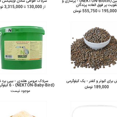
نکتون بیوتین (NEKTON-Biotin) - پرسازی و
سرلاک طوطی سانان اویمیکس ا
قویت پر فوق العاده پرندگان
از
130,000
تا
3,315,000 تومان
1
تا
555,750 تومان
 برای کبوتر و کفتر - یک کیلوگرمی
سرلاک عروس هلندی - بیبی برد ن
(NEKTON-Baby-Bird) - 6 کیلوگرمی پلمپ
189,000 تومان
موجود نیست