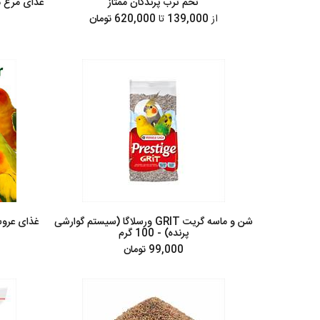
تخم ترب پرندگان ممتاز
غذای مرغ می
از
139,000
تا
620,000 تومان
شن و ماسه گریت GRIT ورسلاگا (سیستم گوارشی
پرنده) - 100 گرم
99,000 تومان