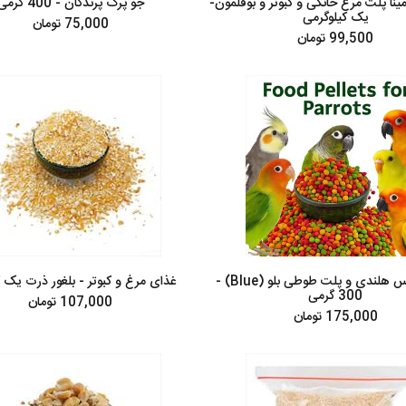
نا پلت مرغ خانگی و کبوتر و بوقلمون-
جو پرک پرندگان - 400 گرمی
یک کیلوگرمی
75,000 تومان
99,500 تومان
غذای عروس هلندی و پلت طوطی بلو (Blue) -
غذای مرغ و کبوتر - بلغور ذرت یک ک
300 گرمی
107,000 تومان
175,000 تومان