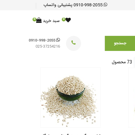
0910-998-2055
پشتیبانی واتساپ
0
0
سبد خرید
0910-998-2055
جستجو
025-37254216
73 محصول