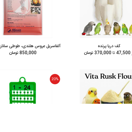
کف دریا پرنده
آلفاسریل عروس هلندی، طوطی سانان 
47,500
تا
370,000 تومان
850,000 تومان
20%