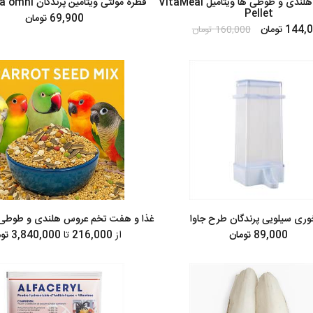
پلت عروس هلندی و طوطی ها ویتامیل VitaMeal
قطره مولتی ویتامین پرندگان Vita omni ایتالیا
Pellet
69,900 تومان
144 تومان
160,000 تومان
وری سیلویی پرندگان طرح جاوا
غذا و هفت تخم عروس هلندی و طوطی ه
89,000 تومان
از
216,000
تا
3,840,000 تومان