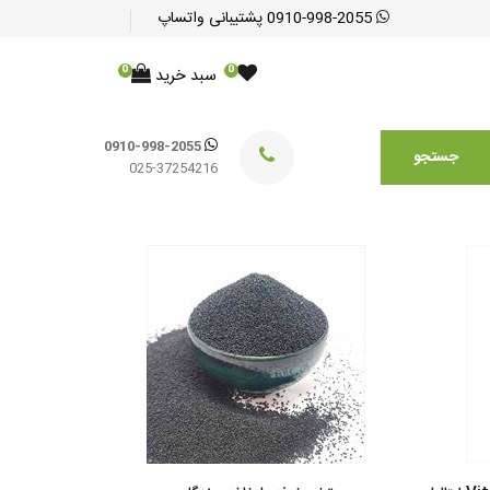
0910-998-2055
پشتیبانی واتساپ
0
0
سبد خرید
0910-998-2055
جستجو
025-37254216