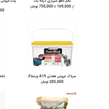
تخم کاهو شیرازی درجه یک
از
169,000
تا
750,000 تومان
,000
سرلاک عروس هلندی A19 ورسلاگا
دانخ
285,000 تومان