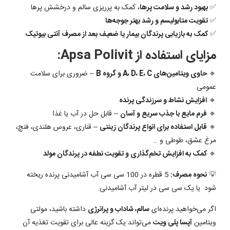
✅
بهبود رشد و سلامت پرها
، کمک به پرریزی سالم و درخشش پرها
✅
تقویت متابولیسم و رشد بهتر جوجه‌ها
✅
کمک به بازیابی پرندگان بیمار یا ضعیف بعد از مصرف آنتی بیوتیک
مزایای استفاده از Apsa Polivit:
🔹
حاوی ویتامین‌های A، D، E، C و گروه B
– ضروری برای سلامت
عمومی
🔹
افزایش نشاط و سرزندگی پرنده
🔹
فرم مایع با جذب سریع و آسان
– قابل حل در آب یا غذا
🔹
قابل استفاده برای انواع پرندگان زینتی
– قناری، عروس هلندی، فنچ،
مرغ عشق، طوطی و …
🔹
کمک به افزایش تخم‌گذاری و تقویت نطفه در پرندگان مولد
💡
نحوه مصرف:
5 قطره در 100 سی سی آب آشامیدنی پرنده ریخته
شود یا یک سی سی در لیتر آب آشامیدنی.
اگر می‌خواهید پرنده‌ای
سالم، شاداب و پرانرژی
داشته باشید، مولتی
ویتامین
آپسا پلی ویت
می‌تواند یک گزینه عالی برای تقویت تغذیه آن