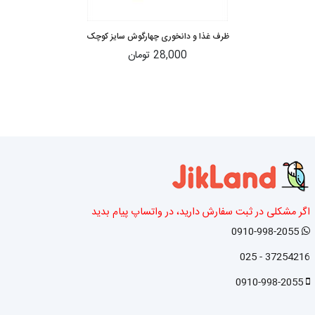
ظرف غذا و دانخوری چهارگوش سایز کوچک
28,000 تومان
اگر مشکلی در ثبت سفارش دارید، در واتساپ پیام بدید
0910-998-2055
37254216 - 025
0910-998-2055