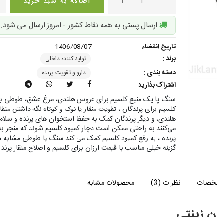
-
+
اضافه به سبد خرید
ارسال پستی به همه نقاط کشور - امروز ارسال می شود.
تاریخ انقضاء
1406/08/07
برند :
تولید کننده داخلی
دسته بندی :
دارو و تقویت پرنده
اشتراک بذارید
سنگ پا یک منبع کلسیم برای عروس هلندی، مرغ عشق، طوطی برزیل
کلسیم برای پرندگان ، تقویت منقار یا نوک و کوتاه نگه داشتن م
هلندی، و دیگر پرندگان کمک به حفظ استخوان های پرنده و سلامتی 
می‌کنند به راحتی ممکن است دچار کمبود کلسیم شوند که منجر ب
پرنده ، به رفع کمبود کلسیم کمک می کند.سنگ پا طوطی مشابه دیگ
گزینه خیلی مناسب با قیمت ارزان برای کلسیم و اصلاح منقار پرند
خصات
نظرات (3)
محصولات مشابه
ن زینتی