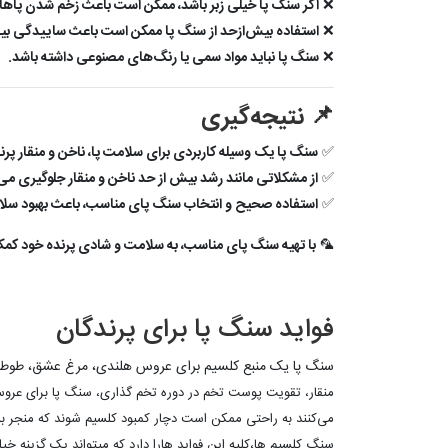
❌
اگر سنگ پا خیلی زبر باشد، ممکن است باعث زخم شدن پاها
❌
استفاده بیش‌ازحد از سنگ پا ممکن است باعث ساییدگی بیش 
❌
سنگ پا نباید مواد سمی یا رنگ‌های مصنوعی داشته باشد.
📌 نتیجه‌گیری
✅
سنگ پا یک وسیله کاربردی برای سلامت پا، ناخن و منقار پر
✅
از مشکلاتی مانند رشد بیش از حد ناخن و منقار جلوگیری می‌
✅
استفاده صحیح و انتخاب سنگ پای مناسب، باعث بهبود سلا
🦜
با تهیه سنگ پای مناسب، به سلامت و شادی پرنده خود کمک
فواید سنگ پا برای پرندگان
سنگ پا یک منبع کلسیم برای عروس هلندی، مرغ عشق، طوطی برز
منقار،
تقویت پوست تخم در دوره تخم گذاری، سنگ پا برای عروس ه
می‌کنند به راحتی ممکن است دچار کمبود کلسیم شوند که منجر ب
سنگ کلسیم ها،کلیه این فواید هارا دارد که میتواند یک گزینه خی