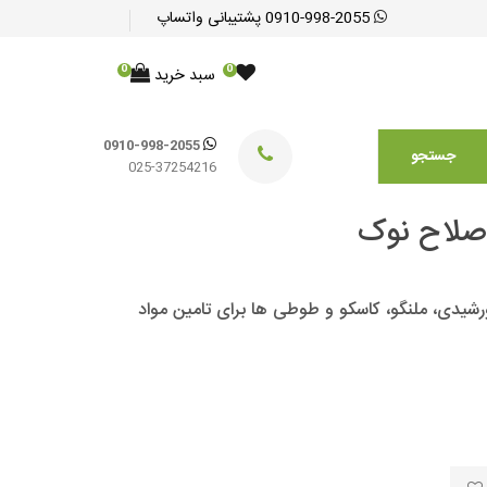
0910-998-2055
پشتیبانی واتساپ
0
0
سبد خرید
0910-998-2055
جستجو
025-37254216
اصلاح نوک
شیدی، ملنگو، کاسکو و طوطی ها برای تامین مواد