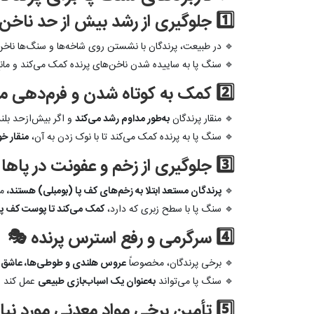
1️⃣ جلوگیری از رشد بیش از حد ناخن‌ها 🦶
🔹 در طبیعت، پرندگان با نشستن روی شاخه‌ها و سنگ‌ها ناخن
🔹 سنگ پا به ساییده شدن ناخن‌های پرنده کمک می‌کند و مان
2️⃣ کمک به کوتاه شدن و فرم‌دهی منقار 🦷
🔹 منقار پرندگان
به‌طور مداوم رشد می‌کند
و اگر بیش‌ازحد بل
🔹 سنگ پا به پرنده کمک می‌کند تا با نوک زدن به آن،
منقار خو
3️⃣ جلوگیری از زخم و عفونت در پاها 🦜
🔹
پرندگان مستعد ابتلا به زخم‌های کف پا (بومبلی) هستند،
مخ
🔹 سنگ پا با سطح زبری که دارد،
کمک می‌کند تا پوست کف پای 
4️⃣ سرگرمی و رفع استرس پرنده 🎭
🔹 برخی پرندگان، مخصوصاً
عروس هلندی و طوطی‌ها، عاشق ج
🔹 سنگ پا می‌تواند
به‌عنوان یک اسباب‌بازی طبیعی
عمل کند 
5️⃣ تأمین برخی مواد معدنی مورد نیاز بدن پرنده 💎