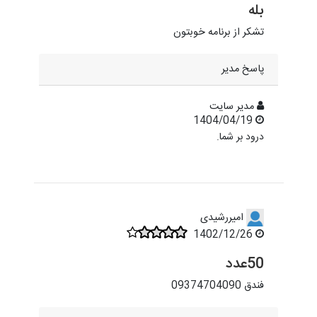
بله
تشکر از برنامه خوبتون
پاسخ مدیر
مدیر سایت
1404/04/19
درود بر شما.
امیررشیدی
1402/12/26
50عدد
فندق 09374704090