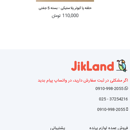
حلقه پا کبوتر پلاستیکی - بسته 5 جفتی
110,000 تومان
اگر مشکلی در ثبت سفارش دارید، در واتساپ پیام بدید
0910-998-2055
37254216 - 025
0910-998-2055
فروش عمده لوازم پرنده
پشتیبانی