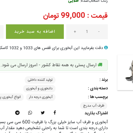
رنگ انتخاب‌شده:
طلایی
قیمت :
99,000
تومان
-
+
اضافه به سبد خرید
دقت بفرمایید این آبخوری برای قفس های 1033 و 1032 کاسکویی طراحی شده که فاصله میله ها زیاد است.
ارسال پستی به همه نقاط کشور - امروز ارسال می شود.
برند :
تولید کننده داخلی
دسته بندی :
دانخوری و آبخوری
برچسب ها :
آبخوری درجه دار
انواع آبخوری پ
ظرف آب مدرج
اشتراک بذارید
دارای درجه بندی است تا شما به راحتی تشخیص دهید مقدار آب ر