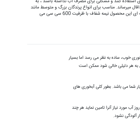
وری استفاده کنند و مشکلی برای مصرف آب نداشته باشند ، به
قال میرساند. مناسب برای انواع پرندگان بزرگ و متوسط مانند
کاکادو، کاسکو ،ملنگو ،گرینچک و پرندگان هم سایز ،استوانه شیشه ای این محصول نیمه شفاف با ظرفیت 600 سی سی می
وری خوب، ساده به نظر می رسد اما بسیار
آن به هر دلیلی خالی شود ممکن است
ار شما می باشد. بطور کلی آبخوری های
 خصوص انتخاب آبخوری لازم است که آبخوری برای پرنده انتخاب نمایید که پرنده بتواند از آن براحتی آب بخورد و ظرفیت لازم برای حداقل 2 روز آب مورد نیاز آنرا تامین نماید هر چند
ر آلودگی نشود.