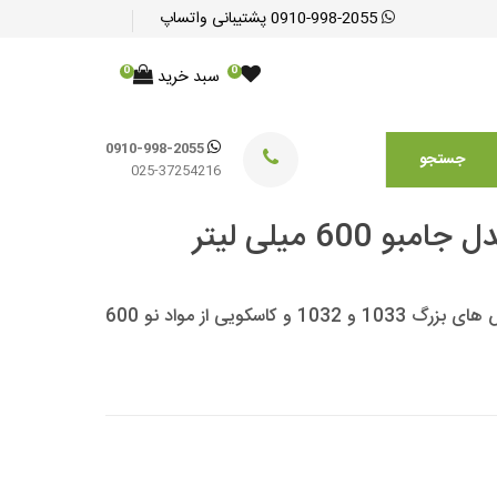
0910-998-2055
پشتیبانی واتساپ
0
0
سبد خرید
0910-998-2055
جستجو
025-37254216
60 میلی لیتر
آبخوری بزرگ طوطی سانان با کیفیت با گیره مناسب قفس های بزرگ 1033 و 1032 و کاسکویی از مواد نو 600