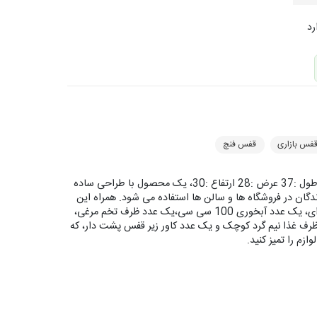
رد
فس بازاری
قفس فنچ
یک قفس مناسب برای قناری و فنج و پرندگان هم سایز با ابعاد : طول :37 عرض :28 ارتفاع :30، یک محصول با طراحی ساده
ندگان در فروشگاه ها و سالن ها استفاده می شود. همراه این
محصول یک عدد کفی پلاستیکی،یک عدد دانخوری کوچک حرفه ای، یک عدد آبخوری 100 سی سی،یک عدد ظرف تخم مرغی،
ف غذا نیم گرد کوچک و یک عدد کاور زیر قفس پشت دار، که