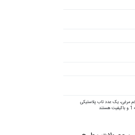
ه ای، یک عدد آبخوری 100 سی سی،یک عدد ظرف تخم مرغی، یک عدد تاب پلاستیکی
د