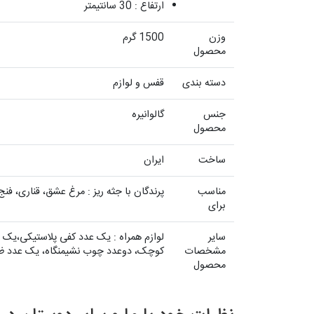
ارتفاع : 30 سانتیمتر
وزن
1500 گرم
محصول
دسته بندی
قفس و لوازم
جنس
گالوانیره
محصول
ساخت
ایران
مناسب
پرندگان با جثه ریز : مرغ عشق، قناری، فنج
برای
سایر
مشخصات
کوچک، دوعدد چوب نشیمنگاه، یک عدد ظرف غذا ن
محصول