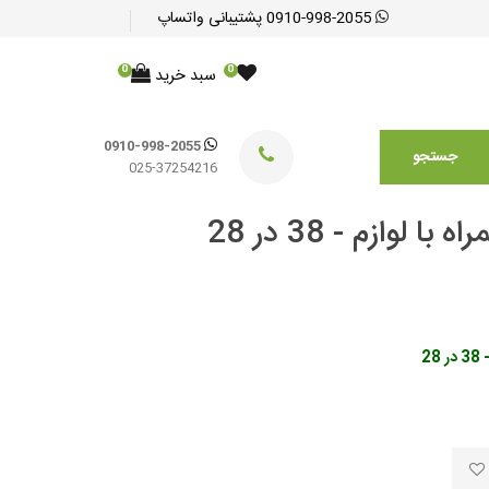
0910-998-2055
پشتیبانی واتساپ
0
0
سبد خرید
0910-998-2055
جستجو
025-37254216
وازم - 38 در 28
2