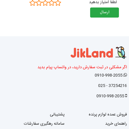
لطفا امتیاز بدهید
ارسال
اگر مشکلی در ثبت سفارش دارید، در واتساپ پیام بدید
0910-998-2055
37254216 - 025
0910-998-2055
فروش عمده لوازم پرنده
پشتیبانی
راهنمای خرید
سامانه رهگیری سفارشات