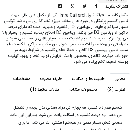
اشتراک بذارید
مکمل کلسیم اینتراکالفرول Intra Calferol یکی از مکمل های عالی جهت
تامین کلسیم پرندگان در دوره های مخلف بویژه تخم گذاری می باشد. ترکیبی
بسیار متراکم و غلیظ از ویتامین D3 , کلسیم و منیزیم است که دارای درصد
بالایی از ویتامین D3 می باشد. ویتامین D3 امکان جذب، کلسیم را بسیار بالا
می برد. ترکیب کربنات کلسیم قابلیت جذب بسیار بالایی را سبب می شود و
به راحتی در روده حیوانات جذب می شود. این مکمل خوراکی با کیفیت بالا
سبب تامین ویتامین D3 کافی و حفظ تعادل کلسیم در شرایط بهینه در
حیوانات میگردد. کالفرول همچنین باعث افزایش تولید تخم و بهبود کیفیت
پوسته ضعیف تخم پرنده می شود.
معرفی
قابلیت ها و امکانات
طریقه مصرف
مشخصات
نظرات (2)
محصولات مشابه
مقالات مرتبط (1)
کلسیم همراه با فسفر، سه چهارم کل مواد معدنی بدن پرنده را تشکیل
می دهد. نود درصد کلسیم در اسکلت یافت می شود. بنابراین این ماده
معدنی نقش بسیار مهمی در سیستم اسکلتی ایفا می کند، اما برای