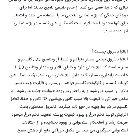
نیازی که دارند سعی می کنند از منابع طبیعی تامین نمایند اما برای
پرندگان خانگی که رژیم غذایی انتخابی ما را استفاده می کنند و انتخاب
برای آنها محدود است لازم است که مکمل های کلسیم در رژیم غذایی
آنها دیده شود.
اینتراکالفرول چیست؟
اینتراکالفرول ترکیبی بسیار متراکم و غلیظ از ویتامین D3 , کلسیم و
منیزیم است که pH خنثی دارد و دارای بالاترین مقدار ویتامین D3 با
خاصیت پایداری بسیار بالا به دلیل pH خنثی می باشد. ترکیب نمک های
کربنات کلسیم و گلوکونات کلسیم فراهمی زیستی و قابلیت جذب بسیار
بالایی را سبب می شود و به راحتی در روده حیوانات جذب می شود. این
مکمل خوراکی با کیفیت بالا سبب تامین ویتامین D3 کافی و حفظ تعادل
کلسیم در شرایط بهینه در حیوانات میگردد. کالفرول همچنین باعث
افزایش تولید تخم مرغ و بهبود کیفیت پوسته ضعیف تخم مرغ میشود.
سرعت رشد و استحکام استخوانی را بهبود بخشیده و از اختلالات
استخوانی جلوگیری می کند.این مکمل خوراکی مانع از کاهش سطح