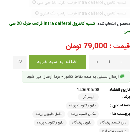
کلسیم کالفرول Intra calferol فرانسه ظرف 60 سی سی
کلسیم کالفرول Intra calferol فرانسه پلمپ یک لیتری
محصول انتخاب‌شده:
کلسیم کالفرول Intra calferol فرانسه ظرف 20 سی
سی
قیمت :
79,000
تومان
-
+
اضافه به سبد خرید
ارسال پستی به همه نقاط کشور - فردا ارسال می شود.
تاریخ انقضاء
1406/05/08
برند :
اینترا کر
دسته بندی :
دارو و تقویت پرنده
برچسب ها :
مکمل کلسیم پرنده
مکمل دارویی پرنده
دارو کلسیم پرندگان
داروی پرندگان
دارو و تقویت پرنده
ویتامین برای فنچ