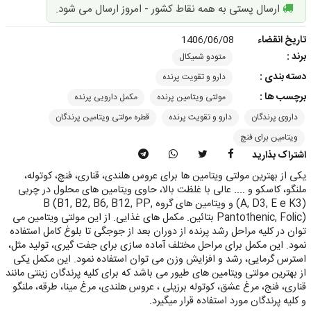
ارسال پستی به همه نقاط کشور - امروز ارسال می شود.
تاریخ انقضاء
1406/06/08
برند :
متودو شمیکال
دسته بندی :
دارو و تقویت پرنده
برچسب ها :
مولتی ویتامین پرنده
مکمل دارویی پرنده
داروی پرندگان
دارو و تقویت پرنده
قطره مولتی ویتامین پرندگان
ویتامین برای فنچ
اشتراک بذارید
یکی از بهترین مولتی ویتامین ها برای عروس هلندی، قناری، فنچ، کوتوله،
ملنگو، کاسکو و .... عالی با غلظت بالا، حاوی ویتامین های محلول در چربی
(A, D3, E e K3) و ویتامین های گروه B (B1, B2, B6, B12, PP,
Pantothenic, Folic) بتائین. مکمل های غذایی. از این مولتی ویتامین می
توان در کلیه مراحل رشد پرنده از دوران بعد از جوجگی تا بلوغ کامل استفاده
نمود. این مکمل برای مراحل مختلف آماده سازی برای جفت گیری، تولید مثل،
استرس گرمایی، رشد و افزایش وزن می توان استفاده نمود. این مکمل یکی
از بهترین مولتی ویتامین های طیور می باشد که برای کلیه پرندگان زینتی مانند
قناری، فنج، مرغ عشق، کوتوله برزیلی ، عروس هلندی، مرغ مینا، طرقه، ملنگو
و کلیه پرندگان مورد استفاده قرار میگیرد.