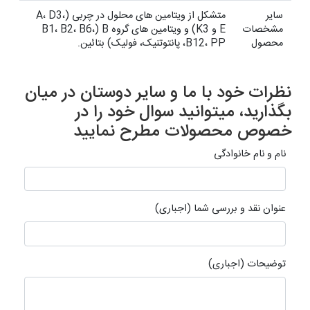
سایر
متشکل از ویتامین های محلول در چربی (A، D3،
مشخصات
E و K3) و ویتامین های گروه B (B1، B2، B6،
محصول
B12، PP، پانتوتنیک، فولیک) بتائین.
نظرات خود با ما و سایر دوستان در میان
بگذارید، میتوانید سوال خود را در
خصوص محصولات مطرح نمایید
نام و نام خانوادگی
عنوان نقد و بررسی شما (اجباری)
توضیحات (اجباری)