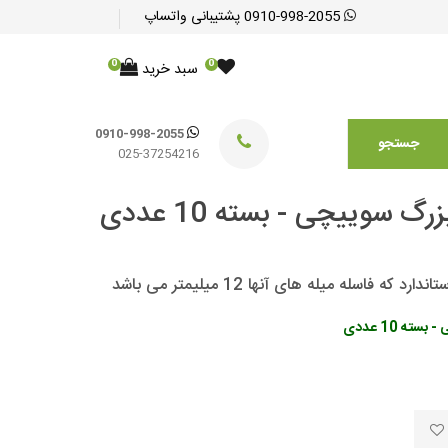
0910-998-2055
پشتیبانی واتساپ
0
0
سبد خرید
0910-998-2055
جستجو
025-37254216
وییچی - بسته 10 عددی
له میله های آنها 12 میلیمتر می باشد
 10 عددی