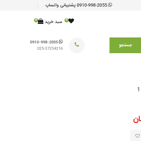
0910-998-2055
پشتیبانی واتساپ
0
0
سبد خرید
0910-998-2055
جستجو
025-37254216
ان