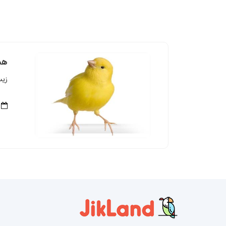
همه
زیس
/08/26