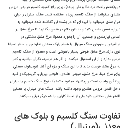
دان(هضم راحت تره غذا و دان پرنده)،
برای رفع کمبود کلسیم در بدن عروس
هلندی میتوانید از سنگ کلسیم پرنده استفاده کنید. سنگ مینرال را برای
مرغ عشق میتوانید با گیره ای که در پشت آن گذاشته شده میتوانید به
دیواره قفس متصل کنید و به طور دائم در قفس بگذارید تا مرغ عشق بر
اساس نیازمندی و جسمی، آن را بخورد.معمولا مرغ عشق مشکلی در
تراشیدن و خوردن سنگ مینرال یا همام بلوک معدنی ندارد چون منقار نسباتا
قوی دارند.مرغ عشق طوطی بسیار باهوشی است و معمولا از سنگ کلسیم
ترسی ندارد و از آن استقبال میکنند. و اگر هم ترسید، نگران نباشید و کمی
به مرغ عشق فرصت بدید تا با این سنگ و مزه آن آشنا شود.بلوک معدنی
برای مرغ مینا، مرغ عشق، عروس هلندی، طوطی برزیلی، گرینچیک و کلیه
پرندگان واجب است و پیشنهاد میشود حتما یک نوع سنگ کلسیم یا مینرال
داخل قفس عروس هلندی وجود داشته باشد. سنگ های مینرال یا معدنی
ظاهر های مختلفی دارد ولی از لحاظ کارایی با هم دیگر فرقی نمیکنند.
تفاوت سنگ کلسیم و بلوک های
معدنی(مینرال)