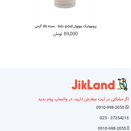
پروبیوتیک بیوپول bio-poul - بسته 30 گرمی
89,000 تومان
اگر مشکلی در ثبت سفارش دارید، در واتساپ پیام بدید
0910-998-2055
37254216 - 025
0910-998-2055