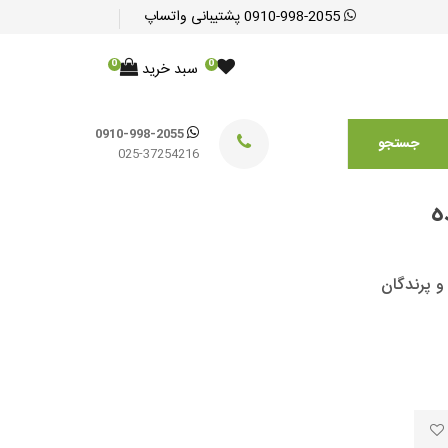
0910-998-2055
پشتیبانی واتساپ
0
0
سبد خرید
0910-998-2055
جستجو
025-37254216
ه
و پرندگان