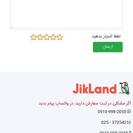
لطفا امتیاز بدهید
ارسال
اگر مشکلی در ثبت سفارش دارید، در واتساپ پیام بدید
0910-998-2055
37254216 - 025