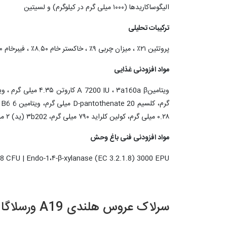
الیگوساکاریدها (۱۰۰۰ میلی گرم در کیلوگرم) و لسیتین
ترکیبات تحلیلی
پروتئین ۲۱٪ ، میزان چربی ۹٪ ، خاکستر خام ۸.۵۰٪ ، فیبرخام ۱.۵۰% ، لیزین ۱.۲۵٪ ، متیونین ۰.۵۴٪ ، تریپتوفان ۰.۲۴٪ ترئونین ۰.۷۰٪ ، کلسیم ۱.۱۵٪ ، فسفر ۰.۶۰٪ ، سدیم ۰.۴۰٪ ، منیزیم ۰.۱۴٪
مواد افزودنی غذایی
۰.۲۸ میلی گرم، کولین کلراید ۷۹۰ میلی گرم، ۳b202 (ید) ۲ میلی گرم، E4 (مس) ۱۰ میلی گرم، ۳b503 (منگنز) ۱۰۰ میلی گرم، ۳b605 ( روی) ۹۵ میلی گرم، E8 (سلنیوم) ۰.۲۰ میلی گرم
مواد افزودنی فنی باغ وحش
08 CFU | Endo-1،۴-β-xylanase (EC 3.2.1.8) 3000 EPU
سرلاک عروس هلندی A19 ورسلاگا