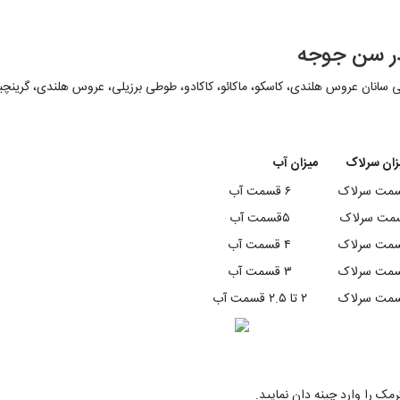
ر سن جوجه
ی سانان عروس هلندی، کاسکو، ماکائو، کاکادو، طوطی برزیلی، عروس هلندی، گرین
زان سرلاک
میزان آب
۶ قسمت آب
۵قسمت آب
۴ قسمت آب
۳ قسمت آب
۲ تا ۲.۵ قسمت آب
مک را وارد چینه دان نمایید.