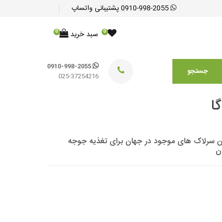
0910-998-2055
پشتیبانی واتساپ
0
0
سبد خرید
0910-998-2055
جستجو
025-37254216
 یکی از بهترین سرلاک های موجود در جهان برای تغذیه جوجه
ن