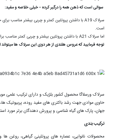
سوالی است که ذهن همه را درگیر کرده - خیلی خلاصه و مفید:
سرلاک A19 با داشتن پروتئین کمتر و چربی بیشتر مناسب
است.
اما سرلاک A21 با داشتن پروتئین بیشتر و چربی کمتر مناسب برای جوجه های کم انرژی با جثه های بزرگ مانند عروس هلندی،ملنگو،کاکادو،کاسکو،ماکائو و دیگر پرندگان از این قبیل است.
توجه فرمایید که عروس هلندی از هر دوی این سرلاک ها میتواند استفاده کند ولی سرلاک a19 برای عروس هلند
سرلاک ورسلاگا محصول کشور بلژیک و دارای ترکیب علمی مورد ت
حاوی موادی جهت رشد باکتری های مفید روده، پربیوتیک ها، 
جهان، پارک های گیاه شناسی و پرورش دهندگان برتر مورد استفا
ترکیب بندی
محصولات نانوایی، عصاره های پروتئینی گیاهی، روغن ها 