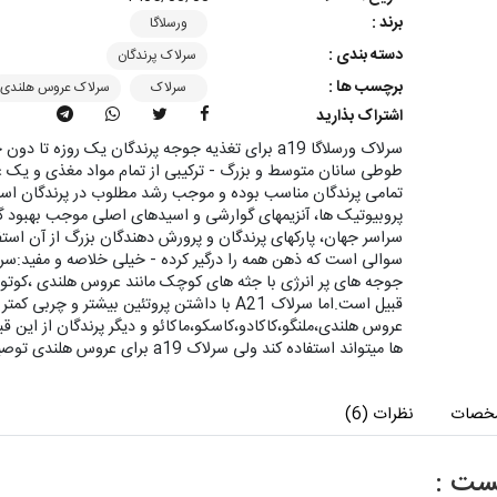
برند :
ورسلاگا
دسته بندی :
سرلاک پرندگان
برچسب ها :
سرلاک
سرلاک عروس هلندی
اشتراک بذارید
سرلاک ورسلاگا a19 برای تغذیه جوجه پرندگان یک روز
طوطی سانان متوسط و بزرگ - ترکیبی از تمام مواد مغذی و یک غ
تمامی پرندگان مناسب بوده و موجب رشد مطلوب در پرندگان است
پروبیوتیک ها، آنزیمهای گوارشی و اسیدهای اصلی موجب بهبود
جوجه های پر انرژی با جثه های کوچک مانند عروس هلندی ،کوتوله 
قبیل است.اما سرلاک A21 با داشتن پروتئین بیشت
عروس هلندی،ملنگو،کاکادو،کاسکو،ماکائو و دیگر پرندگان از این 
ها میتواند استفاده کند ولی سرلاک a19 برای عروس هلندی توصیه میشود.
خصات
نظرات (6)