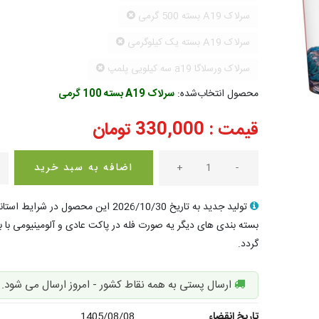
سرلاک A19 بسته 500 گرمی
سرلاک A19 بسته یک کیلوگرمی
سرلاک ورسلاگا a19 سه کیلویی پلمپ
محصول انتخاب‌شده:
سرلاک A19 بسته 100 گرمی
قیمت :
330,000
تومان
-
+
اضافه به سبد خرید
بسته بندی های دیگر یه صورت فله در پاکت عادی و آلومینیومی با
گردد.
ارسال پستی به همه نقاط کشور - امروز ارسال می شود.
تاریخ انقضاء
1405/08/08