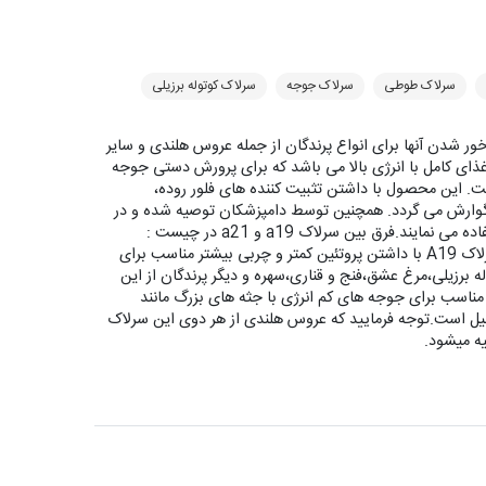
سرلاک طوطی
سرلاک جوجه
سرلاک کوتوله برزیلی
ه تا دون خور شدن آنها برای انواع پرندگان از جمله عروس هلندی و سایر
ذای کامل با انرژی بالا می باشد که برای پرورش دستی جوجه
. این محصول با داشتن تثبیت کننده های فلور روده،
 گوارش می گردد. همچنین توسط دامپزشکان توصیه شده و در
سراسر جهان، پارکهای پرندگان و پرورش دهندگان بزرگ از آن استفاده می نمایند.فرق بین سرلاک a19 و a21 در چیست :
سوالی است که ذهن همه را درگیر کرده - خیلی خلاصه و مفید:سرلاک A19 با داشتن پروتئین کمتر و چربی بیشتر مناسب برای
برزیلی،مرغ عشق،فنج و قناری،سهره و دیگر پرندگان از این
ر و چربی کمتر مناسب برای جوجه های کم انرژی با جثه های بزرگ مانند
قبیل است.توجه فرمایید که عروس هلندی از هر دوی این سرلاک