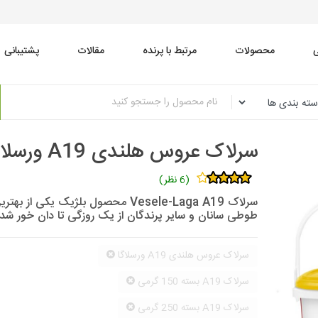
محصولات
مرتبط با پرنده
مقالات
پشتیبانی
سرلاک عروس هلندی A19 ورسلاگا
(6 نظر)
سرلاک Vesele-Laga A19 محصول بلژیک
طوطی سانان و سایر پرندگان از یک روزگی تا دان خور شد
سرلاک عروس هلندی A19 ورسلاگا
سرلاک A19 بسته 150 گرمی
سرلاک A19 بسته 250 گرمی