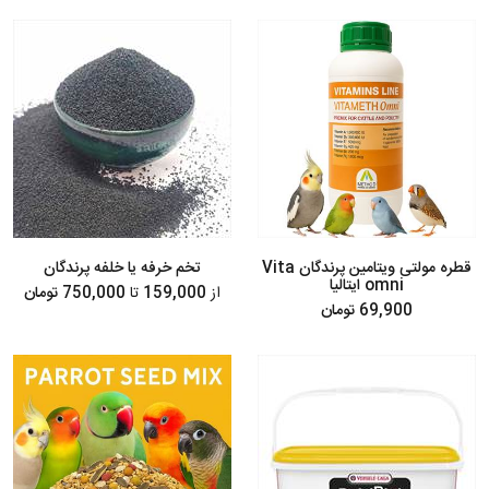
قطره مولتی ویتامین پرندگان Vita
تخم خرفه یا خلفه پرندگان
omni ایتالیا
از
159,000
تا
750,000 تومان
69,900 تومان