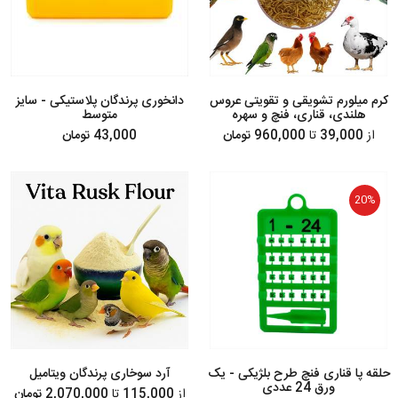
کرم میلورم تشویقی و تقویتی عروس
دانخوری پرندگان پلاستیکی - سایز
هلندی، قناری، فنچ و سهره
متوسط
از
39,000
تا
960,000 تومان
43,000 تومان
20%
حلقه پا قناری فنچ طرح بلژیکی - یک
آرد سوخاری پرندگان ویتامیل
ورق 24 عددی
از
115,000
تا
2,070,000 تومان