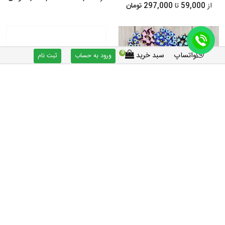
از
59,000
تا
297,000 تومان
0
واتساپ
سبد خرید
ورود به حساب
ثبت نام
حلقه پا کبوتر زندان بافت، مونجوق پابند
دانخوری سیلویی عروس هلندی، مرغ
کبوتر - بسته 10 عددی
عشق، کوتوله و پرندگان - 300 میلی لیتر
از
157,500
تا
1,572,500 تومان
89,000 تومان